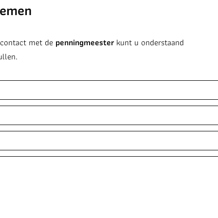
nemen
k contact met de
penningmeester
kunt u onderstaand
ullen.