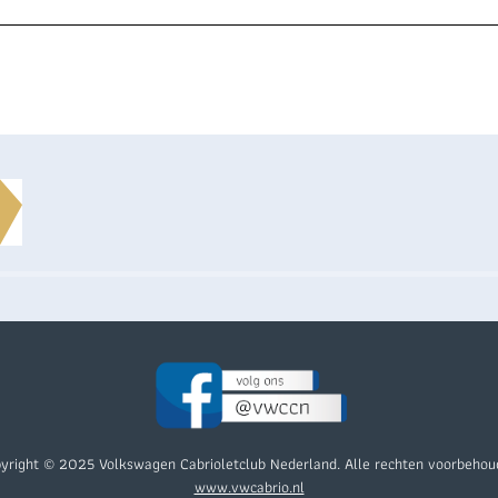
yright © 2025 Volkswagen Cabrioletclub Nederland. Alle rechten voorbehou
www.vwcabrio.nl