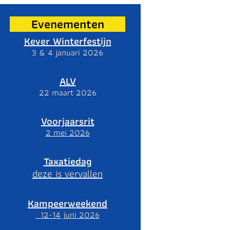
Evenementen
Kever
Winterfestij
n
3 & 4 januari 2026
ALV
22 maart 2026
Voorjaarsrit
2 mei 2026
Taxatiedag
deze is vervallen
Kampeerweekend
12-14 juni 2026