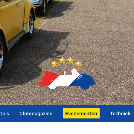
to's
Clubmagazine
Evenementen
Techniek